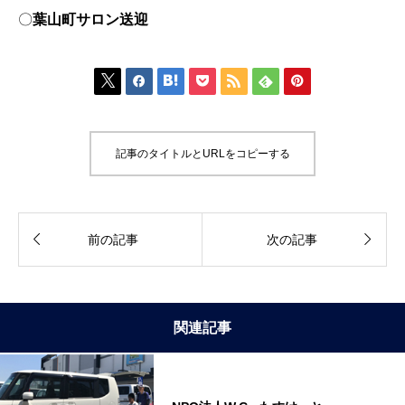
〇
葉山町サロン送迎







記事のタイトルとURLをコピーする


前の記事
次の記事
関連記事