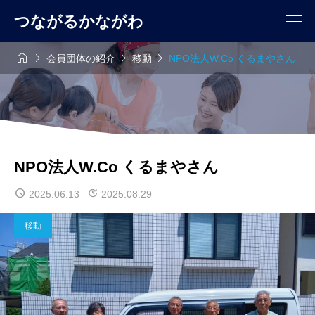
つながるかながわ




会員団体の紹介
移動
NPO法人W.Co くるまやさん
NPO法人W.Co くるまやさん
2025.06.13
2025.08.29
移動