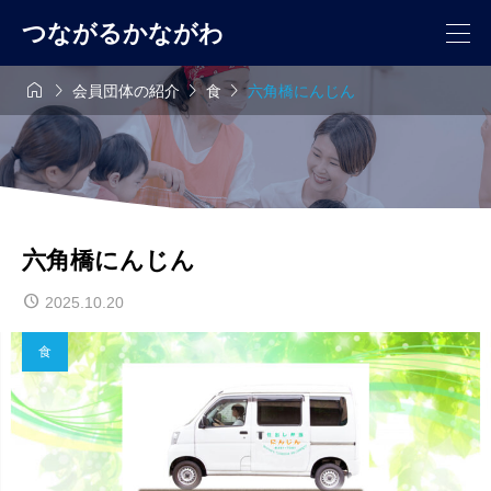
つながるかながわ




会員団体の紹介
食
六角橋にんじん
六角橋にんじん
2025.10.20
食