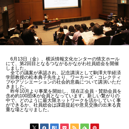
6月13日（金）、横浜情報文化センターの情文ホール
にて、第2回目となるつながるかながわ社員総会を開催
しました。
全ての議案が承認され、記念講演として駒澤大学経済
学部教授の松本典子先生より、ワーカーズ・コレクティ
ブやアソシエーションの社会的意義について講演いただ
きました。
昨年10月より事業を開始し、現在正会員・賛助会員を
含め約100団体が会員となっています。新しい繋がりの
中で、どのように最大限ネットワークを活かしていく事
ができるか、社員総会は課題提起や意見交換の出来る貴
重な場となりました。






